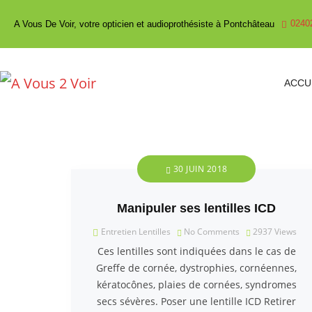
0240
A Vous De Voir, votre opticien et audioprothésiste à Pontchâteau
ACCU
30 JUIN 2018
Manipuler ses lentilles ICD
Entretien Lentilles
No Comments
2937
Views
Ces lentilles sont indiquées dans le cas de
Greffe de cornée, dystrophies, cornéennes,
kératocônes, plaies de cornées, syndromes
secs sévères. Poser une lentille ICD Retirer