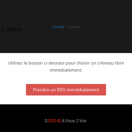
A Vous De Voir, votre opticien
et audioprothésiste à
0240220379
contact@avous2voir.fr
Pontchâteau
accueil
›
Agenda
Menu
Prenez votre rendez-vous en ligne.
Utilisez le bouton ci-dessous pour choisir un créneau libre
immédiatement.
Prendre un RDV immédiatement
2020 ©
A Vous 2 Voir
.