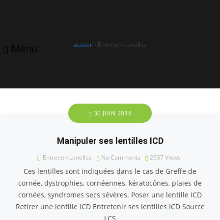
A Vous De Voir, votre opticien
et audioprothésiste à
0240220379
contact@avous2voir.fr
Pontchâteau
accueil
›
Entretien Lentilles
Menu
30 JUIN 2018
Manipuler ses lentilles ICD
Entretien Lentilles
No Comments
2937
Views
Ces lentilles sont indiquées dans le cas de Greffe de
cornée, dystrophies, cornéennes, kératocônes, plaies de
cornées, syndromes secs sévères. Poser une lentille ICD
Retirer une lentille ICD Entretenir ses lentilles ICD Source
LCS