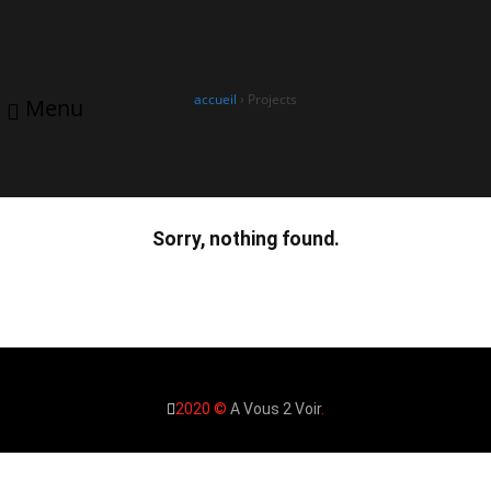
A Vous De Voir, votre opticien
et audioprothésiste à
0240220379
contact@avous2voir.fr
Pontchâteau
accueil
›
Projects
Menu
Sorry, nothing found.
2020 ©
A Vous 2 Voir
.